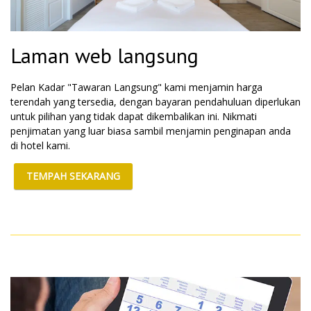
Laman web langsung
Pelan Kadar "Tawaran Langsung" kami menjamin harga
terendah yang tersedia, dengan bayaran pendahuluan diperlukan
untuk pilihan yang tidak dapat dikembalikan ini. Nikmati
penjimatan yang luar biasa sambil menjamin penginapan anda
di hotel kami.
TEMPAH SEKARANG