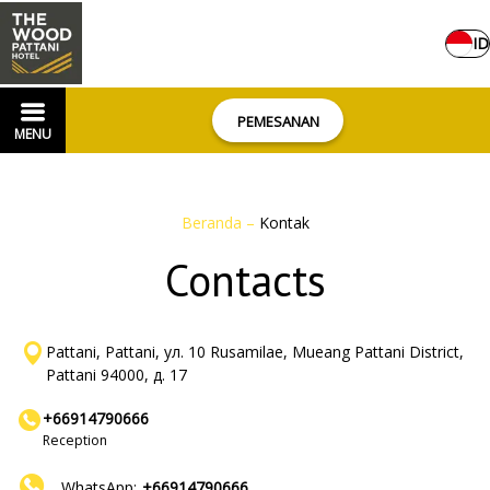
ID
PEMESANAN
MENU
Beranda
–
Kontak
Contacts
Pattani, Pattani, ул. 10 Rusamilae, Mueang Pattani District,
Pattani 94000, д. 17
+66914790666
Reception
WhatsApp:
+66914790666